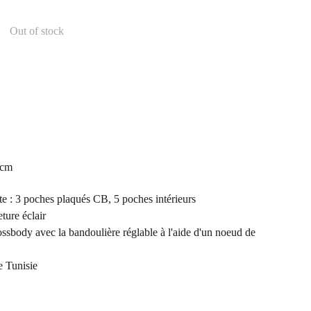
Out of stock
2cm
s
tte : 3 poches plaqués CB, 5 poches intérieurs
ture éclair
ossbody avec la bandoulière réglable à l'aide d'un noeud de
e Tunisie