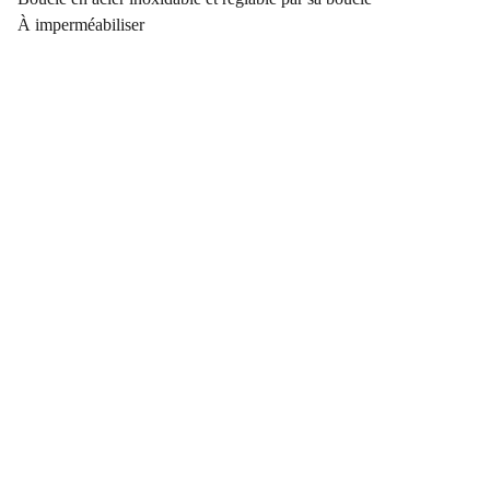
À imperméabiliser
Sabine Atelier 
EIRL Sabine Bleuzen
+33 6 17 94 88 65
contact@sabineatelier.com
BOUTIQUE
Pôle européen du cheval
Route de Feumusson 
72530 YVRE L’EVEQUE
Suivez-nous